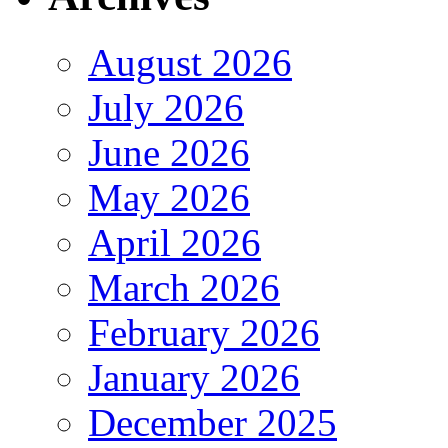
August 2026
July 2026
June 2026
May 2026
April 2026
March 2026
February 2026
January 2026
December 2025