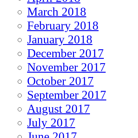
March 2018
February 2018
January 2018
December 2017
November 2017
October 2017
September 2017
August 2017
July 2017
June 2017