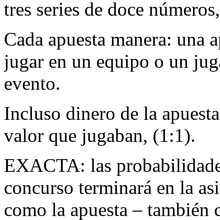
tres series de doce números,
Cada apuesta manera: una ap
jugar en un equipo o un jug
evento.
Incluso dinero de la apuest
valor que jugaban, (1:1).
EXACTA: las probabilidades
concurso terminará en la as
como la apuesta – también 