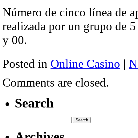
Número de cinco línea de ap
realizada por un grupo de 5
y 00.
Posted in
Online Casino
|
N
Comments are closed.
Search
Archives